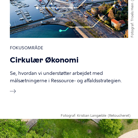
Troels Hein
Fotograf
FOKUSOMRÅDE
Cirkulær Økonomi
Se, hvordan vi understøtter arbejdet med
målsætningerne i Ressource- og affaldsstrategien.
Fotograf
Kristian Langæble
(Retoucheret)