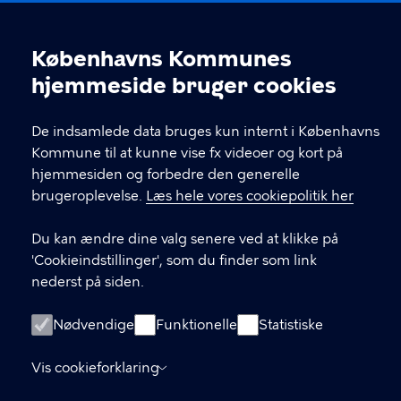
LINKS
Københavns Kommunes
Cookieindstillinger
hjemmeside bruger cookies
Internationale besøg og delegationer (Meet
Copenhagen City)
De indsamlede data bruges kun internt i Københavns
Kontakt os
Kommune til at kunne vise fx videoer og kort på
hjemmesiden og forbedre den generelle
Tilgængelighedserklæring (was.digst.dk)
brugeroplevelse.
Læs hele vores cookiepolitik her
Accessibility statement (in English,
Du kan ændre dine valg senere ved at klikke på
was.digst.dk)
'Cookieindstillinger', som du finder som link
nederst på siden.
Cookiepolitik
Nødvendige
Funktionelle
Statistiske
Cookieindstillinger
Vis cookieforklaring