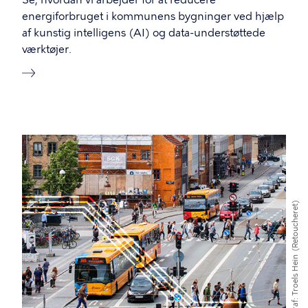
Se, hvordan vi arbejder for at reducere
energiforbruget i kommunens bygninger ved hjælp
af kunstig intelligens (AI) og data-understøttede
værktøjer.
(Retoucheret)
Troels Hein