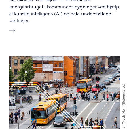
Se, hvordan vi arbejder for at reducere
energiforbruget i kommunens bygninger ved hjælp
af kunstig intelligens (AI) og data-understøttede
værktøjer.
(Retoucheret)
Troels Hein