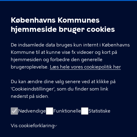
LINKS
Københavns Kommunes
Cookieindstillinger
hjemmeside bruger cookies
Internationale besøg og delegationer (Meet
Copenhagen City)
De indsamlede data bruges kun internt i Københavns
Kontakt os
Kommune til at kunne vise fx videoer og kort på
hjemmesiden og forbedre den generelle
Tilgængelighedserklæring (was.digst.dk)
brugeroplevelse.
Læs hele vores cookiepolitik her
Accessibility statement (in English,
Du kan ændre dine valg senere ved at klikke på
was.digst.dk)
'Cookieindstillinger', som du finder som link
nederst på siden.
Cookiepolitik
Nødvendige
Funktionelle
Statistiske
Cookieindstillinger
Vis cookieforklaring