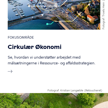
Troels Hein
Fotograf
FOKUSOMRÅDE
Cirkulær Økonomi
Se, hvordan vi understøtter arbejdet med
målsætningerne i Ressource- og affaldsstrategien.
Fotograf
Kristian Langæble
(Retoucheret)